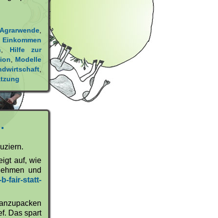
Agrarwende
,
,
Einkommen
n
,
Hilfe zur
ion
,
Modelle
ndwirtschaft
,
ätzung
…
uziern.
igt auf, wie
rnehmen und
-fair-statt-
t anzupacken
f. Das spart