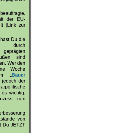
beauftragte,
ft der EU-
lt (Link zur
 hast Du die
e durch
 geprägten
außen sind
men. Wer den
ene Woche
ilm „
Bauer
 jedoch der
rpolitische
 es wichtig,
rozess zum
Verbesserung
kstände von
ast Du JETZT