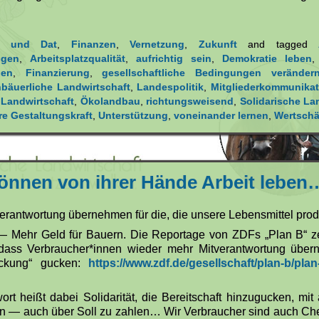
t und Dat
,
Finanzen
,
Vernetzung
,
Zukunft
and tagged
ngen
,
Arbeitsplatzqualität
,
aufrichtig sein
,
Demokratie leben
hen
,
Finanzierung
,
gesellschaftliche Bedingungen veränder
nbäuerliche Landwirtschaft
,
Landespolitik
,
Mitgliederkommunikat
r Landwirtschaft
,
Ökolandbau
,
richtungsweisend
,
Solidarische La
re Gestaltungskraft
,
Unterstützung
,
voneinander lernen
,
Wertsch
önnen von ihrer Hände Arbeit leben
rantwortung übernehmen für die, die unsere Lebensmittel prod
ig — Mehr Geld für Bauern. Die Reportage von ZDFs „Plan B“ ze
, dass Verbraucher*innen wieder mehr Mitverantwortung übe
ackung“ gucken:
https://www.zdf.de/gesellschaft/plan-b/plan-b
rt heißt dabei Solidarität, die Bereitschaft hinzugucken, mi
n — auch über Soll zu zahlen… Wir Verbraucher sind auch Che