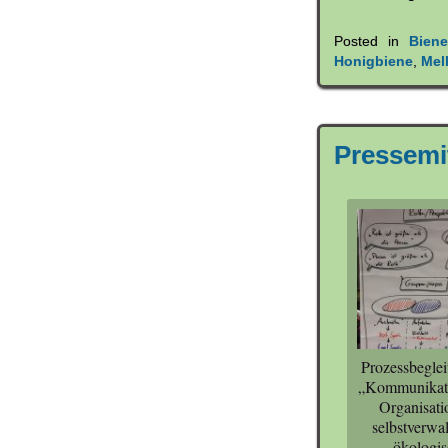
Posted in
Bien
Honigbiene
,
Mell
Pressemi
Prozessbeglei
„Kommunikat
Organisati
selbstverwal
ökologis