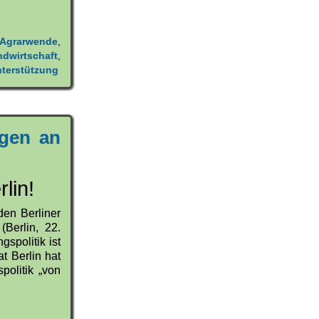
Agrarwende
,
dwirtschaft
,
terstützung
ngen an
lin!
den Berliner
(Berlin, 22.
gspolitik ist
t Berlin hat
politik „von