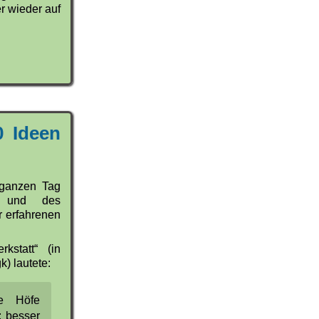
r wieder auf
0 Ideen
 ganzen Tag
r und des
r erfahrenen
kstatt“ (in
) lautete:
e Höfe
: besser