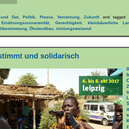
 und Dat
,
Politik
,
Presse
,
Vernetzung
,
Zukunft
and tagged
,
Ernährungssouveranität
,
Gerechtigkeit
,
kleinbäuerliche Lan
itbestimmung
,
Ökolandbau
,
richtungsweisend
stimmt und solidarisch
0
S
s