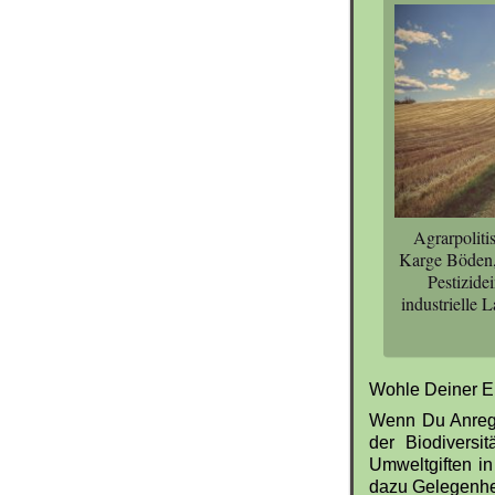
Agrarpoliti
Karge Böden,
Pestizide
industrielle 
Wohle Deiner En
Wenn Du Anregu
der Biodiversi
Umweltgiften i
dazu Gelegenhe