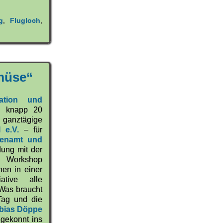
g
,
Flugloch
,
emüse“
ation und
, knapp 20
ganztägige
 e.V.
– für
renamt und
ung mit der
er Workshop
nen in einer
iative alle
 Was braucht
 Tag und die
bias Döppe
 gekonnt ins