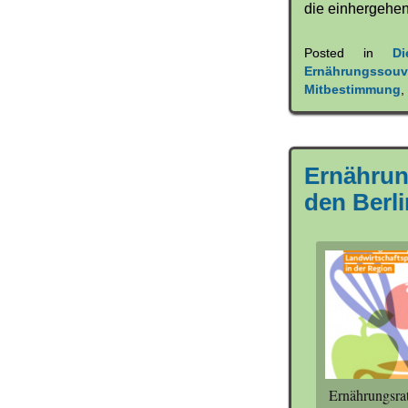
die einhergehen
Posted in
D
Ernährungssouve
Mitbestimmung
Ernährun
den Berli
Ernährungsrat