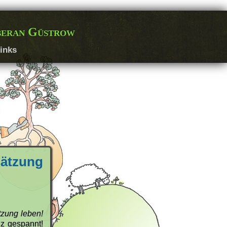
beran Güstrow
inks
ätzung
zung leben!
nz gespannt!