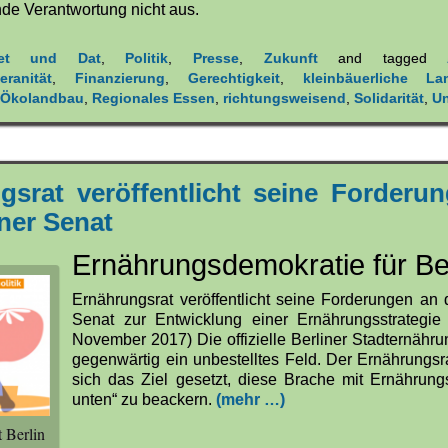
de Verantwortung nicht aus.
iet und Dat
,
Politik
,
Presse
,
Zukunft
and tagged
ranität
,
Finanzierung
,
Gerechtigkeit
,
kleinbäuerliche Lan
,
Ökolandbau
,
Regionales Essen
,
richtungsweisend
,
Solidarität
,
Un
gsrat veröffentlicht seine Forderu
ner Senat
Ernährungsdemokratie für Ber
Ernährungsrat veröffentlicht seine Forderungen an 
Senat zur Entwicklung einer Ernährungsstrategie 
November 2017) Die offizielle Berliner Stadternährun
gegenwärtig ein unbestelltes Feld. Der Ernährungsra
sich das Ziel gesetzt, diese Brache mit Ernährungs
unten“ zu beackern.
(mehr …)
 Berlin