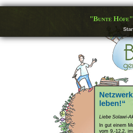
"Bunte Höfe"
Star
Netzwer
leben!“
Liebe Solawi-Ak
In gut einem M
vom 9.-12.2. i