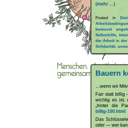
(mehr …)
Posted in
Die
Arbeitsbedingu
bewusst ange
Selbsthilfe
,
klei
der Arbeit in de
Solidarität
,
unse
Bauern k
…wenn wir Mitve
Fair statt bill
wichtig es ist
„hinter die P
billig-100.html
Das Schlüsselwo
oder — wer kan