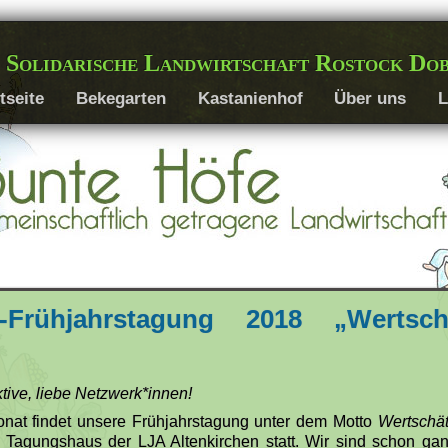
 Solidarische Landwirtschaft Rostock Do
tseite
Bekegarten
Kastanienhof
Über uns
L
k-Frühjahrstagung 2018 „Wertsch
tive, liebe Netzwerk*innen!
onat findet unsere Frühjahrstagung unter dem Motto
Wertschät
m Tagungshaus der LJA Altenkirchen statt. Wir sind schon ga