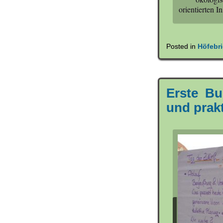
orientierten In
Posted in
Höfebri
Erste Bu
und prak