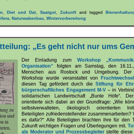
en
,
Diet und Dat
,
Saatgut
,
Zukunft
and tagged
Bienenhaltun
ifera
,
Naturwabenbau
,
Wintervorbereitung
tteilung: „Es geht nicht nur ums G
Der Einladung zum
Workshop „Kommunik
Organisation“
folgten am Samstag, den 16.11.
Menschen aus Rostock und Umgebung. Der 
Workshop wurde veranstaltet von
Fruchtwechsel
diesen Tag gefördert durch die
Stiftung für Eh
bürgerschaftliches Engagement M-V
– in Verbind
solidarischen Landwirtschaft „Bunte Höfe“. D
orientierte sich dabei an der Grundfrage: „Wie kön
selbstverwalteten, ökologisch orientierten Init
tung zu
Beteiligten zufriedenstellender zusammenarbeiten?
ion und
es dafür?“ Alle Beteiligten brachten ihre für den
on in
Zukunft wichtigen Fragen und Überlegungen mit.
To
teten,
als Moderator und Prozessbegleiter
stellte diese
ch