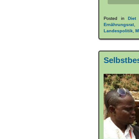
Posted in
Diet
Ernährungsrat
Landespolitik
,
M
Selbstbe