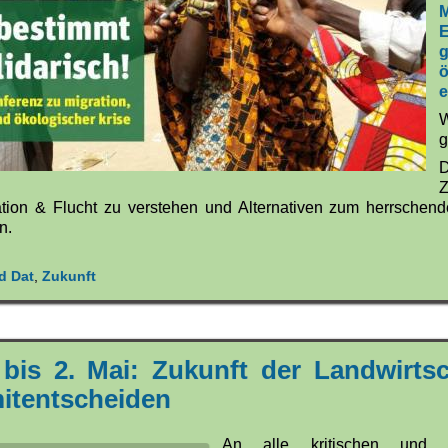
M
E
ö
e
g
tion & Flucht zu verstehen und Alternativen zum herrschend
n.
d Dat
,
Zukunft
bis 2. Mai: Zukunft der Landwirtsc
itentscheiden
An alle kritischen und e