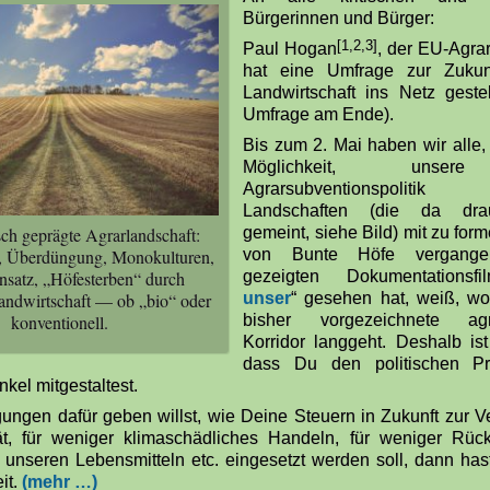
Bürgerinnen und Bürger:
[1,2,3]
Paul Hogan
, der EU-Agrar
hat eine Umfrage zur Zukun
Landwirtschaft ins Netz gestel
Umfrage am Ende).
Bis zum 2. Mai haben wir alle,
Möglichkeit, unser
Agrarsubventionspolitik
Landschaften (die da dr
gemeint, siehe Bild) mit zu for
sch geprägte Agrarlandschaft:
von Bunte Höfe vergang
 Überdüngung, Monokulturen,
gezeigten Dokumentationsf
insatz, „Höfesterben“ durch
unser
“ gesehen hat, weiß, wo
Landwirtschaft — ob „bio“ oder
bisher vorgezeichnete agra
konventionell.
Korridor langgeht. Deshalb ist
dass Du den politischen P
kel mitgestaltest.
ngen dafür geben willst, wie Deine Steuern in Zukunft zur 
tät, für weniger klimaschädliches Handeln, für weniger Rüc
n unseren Lebensmitteln etc. eingesetzt werden soll, dann h
it.
(mehr …)