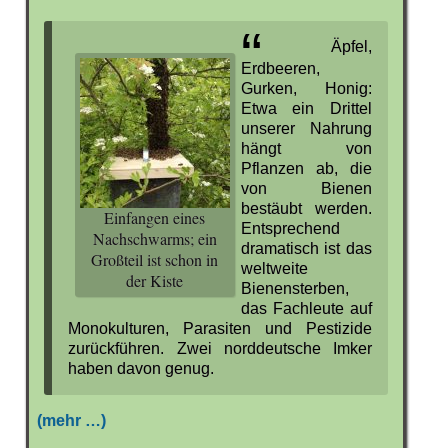
Äpfel,
Erdbeeren,
Gurken, Honig:
Etwa ein Drittel
unserer Nahrung
hängt von
Pflanzen ab, die
von Bienen
bestäubt werden.
Einfangen eines
Entsprechend
Nachschwarms; ein
dramatisch ist das
Großteil ist schon in
weltweite
der Kiste
Bienensterben,
das Fachleute auf
Monokulturen, Parasiten und Pestizide
zurückführen. Zwei norddeutsche Imker
haben davon genug.
(mehr …)