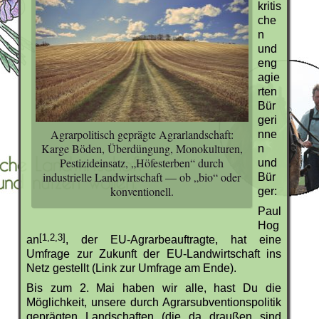
kritis
che
n
und
eng
agie
rten
Bür
geri
Agrarpolitisch geprägte Agrarlandschaft:
nne
Karge Böden, Überdüngung, Monokulturen,
n
Pestizideinsatz, „Höfesterben“ durch
und
industrielle Landwirtschaft — ob „bio“ oder
Bür
konventionell.
ger:
Paul
Hog
[1,2,3]
an
, der EU-Agrarbeauftragte, hat eine
Umfrage zur Zukunft der EU-Landwirtschaft ins
Netz gestellt (Link zur Umfrage am Ende).
Bis zum 2. Mai haben wir alle, hast Du die
Möglichkeit, unsere durch Agrarsubventionspolitik
geprägten Landschaften (die da draußen sind