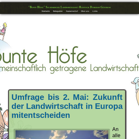
"Bunte Höfe" Solidarische Landwirtschaft Rostock Doberan Güstrow
Startseite
Bekegarten
Kastanienhof
Über uns
Links
Umfrage bis 2. Mai: Zukunft
der Landwirtschaft in Europa
mitentscheiden
An
alle