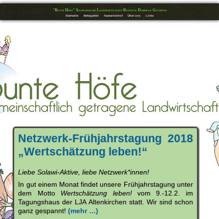
"Bunte Höfe" Solidarische Landwirtschaft Rostock Doberan Güstrow
Startseite
Bekegarten
Kastanienhof
Über uns
Links
Netzwerk-Frühjahrstagung 2018
„Wertschätzung leben!“
Liebe Solawi-Aktive, liebe Netzwerk*innen!
In gut einem Monat findet unsere Frühjahrstagung unter
dem Motto
Wertschätzung leben!
vom 9.-12.2. im
Tagungshaus der LJA Altenkirchen statt. Wir sind schon
ganz gespannt!
(mehr …)