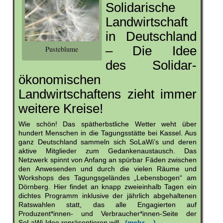
Solidarische
Landwirtschaft
in Deutschland
– Die Idee
Pusteblume
des Solidar-
ökonomischen
Landwirtschaftens zieht immer
weitere Kreise!
Wie schön! Das spätherbstliche Wetter weht über
hundert Menschen in die Tagungsstätte bei Kassel. Aus
ganz Deutschland sammeln sich SoLaWi’s und deren
aktive Mitglieder zum Gedankenaustausch. Das
Netzwerk spinnt von Anfang an spürbar Fäden zwischen
den Anwesenden und durch die vielen Räume und
Workshops des Tagungsgeländes „Lebensbogen“ am
Dörnberg. Hier findet an knapp zweieinhalb Tagen ein
dichtes Programm inklusive der jährlich abgehaltenen
Ratswahlen statt, das alle Engagierten auf
Produzent*innen- und Verbraucher*innen-Seite der
SoLaWi-Idee repräsentieren will.
(mehr …)