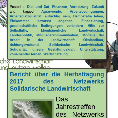
Posted in
Diet und Dat
,
Finanzen
,
Vernetzung
,
Zukunft
and tagged
Agrarwende
,
Arbeitsbedingungen
,
Arbeitsplatzqualität
,
aufrichtig sein
,
Demokratie leben
,
Einkommen bewusst angehen
,
Finanzierung
,
gesellschaftliche Bedingungen verändern
,
Hilfe zur
Selbsthilfe
,
kleinbäuerliche Landwirtschaft
,
Landespolitik
,
Mitgliederkommunikation
,
Modelle der
Arbeit in der Landwirtschaft
,
Ökolandbau
,
richtungsweisend
,
Solidarische Landwirtschaft
,
Solidarität
,
unsere Gestaltungskraft
,
Unterstützung
,
voneinander lernen
,
Wertschätzung
Bericht über die Herbsttagung
2017 des Netzwerks
Solidarische Landwirtschaft
Das
Jahrestreffen
des Netzwerks