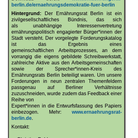
berlin.de/ernaehrungsdemokratie-fuer-berlin
Hintergrund:
Der Ernährungsrat Berlin ist ein
zivilgesellschaftliches Bündnis, das sich
als unabhängige Interessenvertretung
ernährungspolitisch engagierter Bürger*innen der
Stadt versteht. Der vorgelegte Forderungskatalog
ist das Ergebnis eines
gemeinschaftlichen Arbeitsprozesses, an dem
vorrangig die eigens gebildete Schreibwerkstatt,
zahlreiche Aktive aus den Arbeitsgemeinschaften
sowie der Sprecher*innen-Kreis des
Ernährungsrats Berlin beteiligt waren. Um unsere
Forderungen in neun zentralen Themenfeldern
passgenau auf Berliner Verhältnisse
zuzuschneiden, wurde zudem das Feedback einer
Reihe von
Expert*innen in die Entwurfsfassung des Papiers
einbezogen. Mehr:
www.ernaehrungsrat-
berlin.de
.
Kontakt: