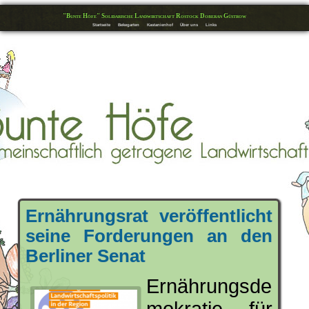
"Bunte Höfe" Solidarische Landwirtschaft Rostock Doberan Güstrow
Startseite
Bekegarten
Kastanienhof
Über uns
Links
Ernährungsrat veröffentlicht
seine Forderungen an den
Berliner Senat
Ernährungsde
mokratie für