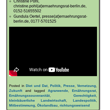
Christine Pohl,
christine.pohl(at)ernaehrungsrat-berlin.de,
0152-51655502
Gundula Oertel, presse(at)ernaehrungsrat-
berlin.de, 0177-5701525
Posted in
Diet und Dat
,
Politik
,
Presse
,
Vernetzung
,
Zukunft
and tagged
Agrarwende
,
Ernährungsrat
,
Ernährungssouveranität
,
Gerechtigkeit
,
kleinbäuerliche Landwirtschaft
,
Landespolitik
,
Mitbestimmung
,
Ökolandbau
,
richtungsweisend