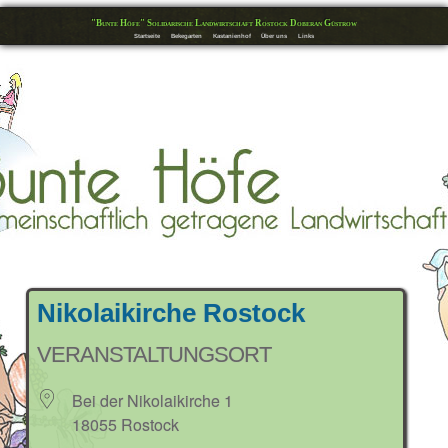
"Bunte Höfe" Solidarische Landwirtschaft Rostock Doberan Güstrow
Startseite
Bekegarten
Kastanienhof
Über uns
Links
Nikolaikirche Rostock
VERANSTALTUNGSORT
Bei der Nikolaikirche 1
18055 Rostock