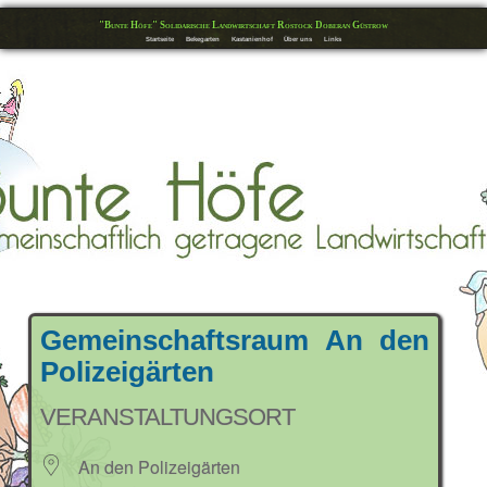
"Bunte Höfe" Solidarische Landwirtschaft Rostock Doberan Güstrow
Startseite
Bekegarten
Kastanienhof
Über uns
Links
Gemeinschaftsraum An den
Polizeigärten
VERANSTALTUNGSORT
An den Polizeigärten