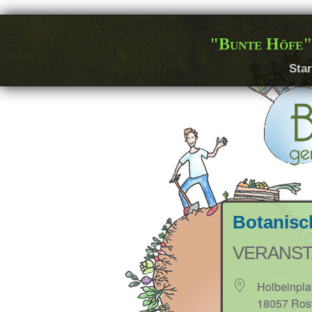
"Bunte Höfe"
Star
Botanisc
VERANS
Holbeinpla
18057 Ros