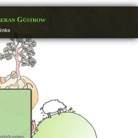
beran Güstrow
inks
staltungen