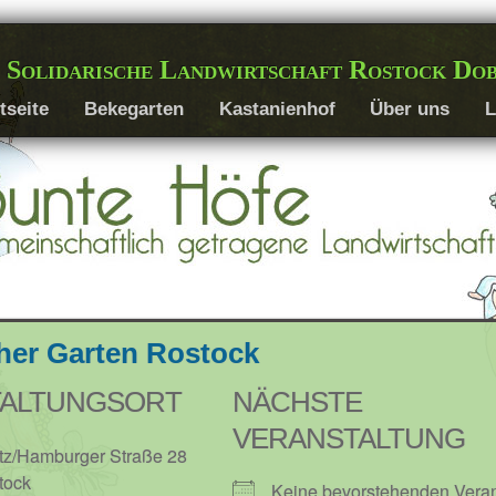
 Solidarische Landwirtschaft Rostock Do
tseite
Bekegarten
Kastanienhof
Über uns
L
her Garten Rostock
TALTUNGSORT
NÄCHSTE
VERANSTALTUNG
tz/Hamburger Straße 28
tock
Keine bevorstehenden Veran