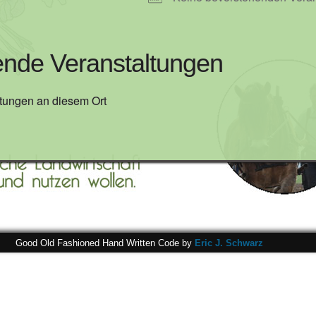
de Veranstaltungen
tungen an diesem Ort
Good Old Fashioned Hand Written Code by
Eric J. Schwarz