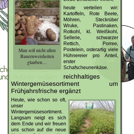
heute verteilen wir:
Kartoffeln, Rote Beete,
Möhren, Steckrübe/
Wruke, Pastinaken,
Rotkohl, kl. Weißkohl,
Sellerie, schwarzer
Rettich, Porree,
Postelein, osterartig viele
Man soll nicht allen
Hühnereier pro Anteil,
Bauernweisheiten
erster
glauben…
Schafscheunenkäse.
reichhaltiges
Wintergemüsesortiment um
Frühjahrsfrische ergänzt
Heute, wie schon so oft,
unser
Wintergemüsesortiment.
Langsam neigt es sich
dem Ende und wir freuen
uns schon auf die neue