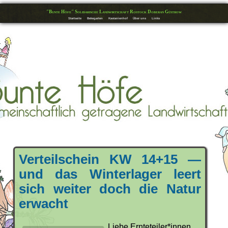
"Bunte Höfe" Solidarische Landwirtschaft Rostock Doberan Güstrow
Startseite
Bekegarten
Kastanienhof
Über uns
Links
Verteilschein KW 14+15 —
und das Winterlager leert
sich weiter doch die Natur
erwacht
Liebe Ernteteiler*innen,