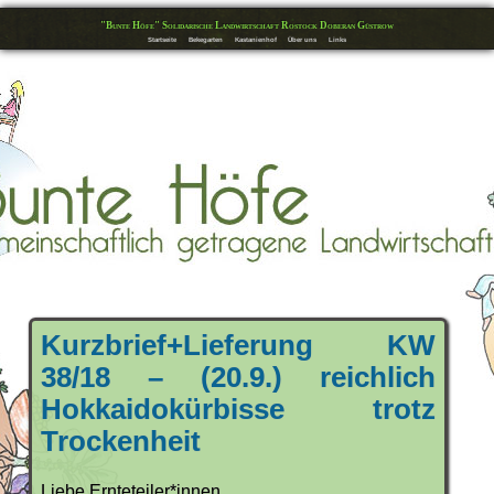
"Bunte Höfe" Solidarische Landwirtschaft Rostock Doberan Güstrow
Startseite
Bekegarten
Kastanienhof
Über uns
Links
Kurzbrief+Lieferung KW
38/18 – (20.9.) reichlich
Hokkaidokürbisse trotz
Trockenheit
Liebe Ernteteiler*innen,