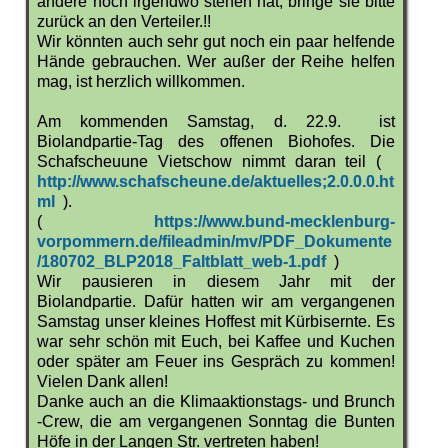
andere noch irgendwo stehen hat, bringe sie bitte
zurück an den Verteiler.!!
Wir könnten auch sehr gut noch ein paar helfende
Hände gebrauchen. Wer außer der Reihe helfen
mag, ist herzlich willkommen.
Am kommenden Samstag, d. 22.9. ist
Biolandpartie-Tag des offenen Biohofes. Die
Schafscheuune Vietschow nimmt daran teil (
http://www.schafscheune.de/aktuelles;2.0.0.0.ht
ml
).
(
https://www.bund-mecklenburg-
vorpommern.de/fileadmin/mv/PDF_Dokumente
/180702_BLP2018_Faltblatt_web-1.pdf
)
Wir pausieren in diesem Jahr mit der
Biolandpartie. Dafür hatten wir am vergangenen
Samstag unser kleines Hoffest mit Kürbisernte. Es
war sehr schön mit Euch, bei Kaffee und Kuchen
oder später am Feuer ins Gespräch zu kommen!
Vielen Dank allen!
Danke auch an die Klimaaktionstags- und Brunch
-Crew, die am vergangenen Sonntag die Bunten
Höfe in der Langen Str. vertreten haben!