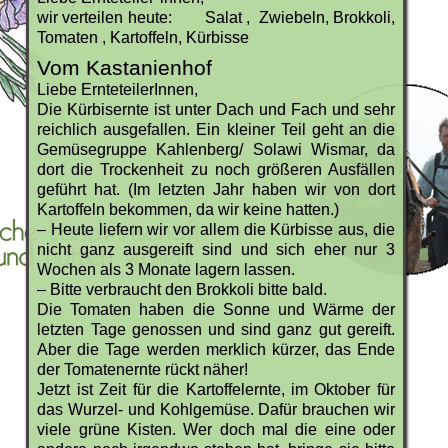
wir verteilen heute:
Salat ,
Zwiebeln,
Brokkoli,
Tomaten ,
Kartoffeln,
Kürbisse
Vom Kastanienhof
Liebe ErnteteilerInnen,
Die Kürbisernte ist unter Dach und Fach und sehr
reichlich ausgefallen. Ein kleiner Teil geht an die
Gemüsegruppe Kahlenberg/ Solawi Wismar, da
dort die Trockenheit zu noch größeren Ausfällen
geführt hat. (Im letzten Jahr haben wir von dort
Kartoffeln bekommen, da wir keine hatten.)
– Heute liefern wir vor allem die Kürbisse aus, die
nicht ganz ausgereift sind und sich eher nur 3
Wochen als 3 Monate lagern lassen.
– Bitte verbraucht den Brokkoli bitte bald.
Die Tomaten haben die Sonne und Wärme der
letzten Tage genossen und sind ganz gut gereift.
Aber die Tage werden merklich kürzer, das Ende
der Tomatenernte rückt näher!
Jetzt ist Zeit für die Kartoffelernte, im Oktober für
das Wurzel- und Kohlgemüse. Dafür brauchen wir
viele grüne Kisten. Wer doch mal die eine oder