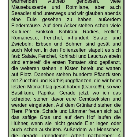
wärmenden Auftrieb genossen, viele
Mäusebussarde und Rotmilane, aber auch
Seeadler sind unterwegs und wir glauben abends
eine Eule gesehen zu haben, außerdem
Fledermäuse. Auf dem Acker stehen schon viele
Kulturen: Brokkoli, Kohlrabi, Radies, Rettich,
Romanesco, Fenchel, x-hundert Salate und
Zwiebeln; Erbsen und Bohnen sind gesät und
auch Möhren. In den Folienzelten stapelt es sich
fast: Salate, Fenchel, Kohlrabi und Lauchzwiebeln
sind erntereif, die ersten Tomaten sind gepflanzt,
die weiteren stehen in Kisten bereit und warten
auf Platz. Daneben stehen hunderte Pflanzkisten
mit Zucchini und Kürbisjungpflanzen, die wir beim
letzten Mitmachtag gesät haben (Danke!!!!), so wie
Basilikum, Paprika. Gerade jetzt, wo ich das
schreibe, stehen davor eure Gemüsekisten und
werden eingeladen. Auf dem Grünland stehen die
Tiere: Pferde, Schafe und Lämmer freuen sich auf
das saftige Gras und auf dem Hof laufen die
Hühner, wenn sie nicht gerade Eier legen oder
auch schon ausbrüten. Außerdem wir Menschen,
die gerade irgendeiner Arbeit nachgehen: 4