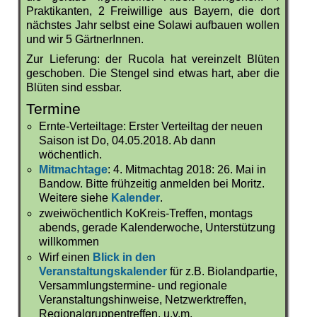
Praktikanten, 2 Freiwillige aus Bayern, die dort
nächstes Jahr selbst eine Solawi aufbauen wollen
und wir 5 GärtnerInnen.
Zur Lieferung: der Rucola hat vereinzelt Blüten
geschoben. Die Stengel sind etwas hart, aber die
Blüten sind essbar.
Termine
Ernte-Verteiltage: Erster Verteiltag der neuen
Saison ist Do, 04.05.2018. Ab dann
wöchentlich.
Mitmachtage
: 4. Mitmachtag 2018: 26. Mai in
Bandow. Bitte frühzeitig anmelden bei Moritz.
Weitere siehe
Kalender
.
zweiwöchentlich KoKreis-Treffen, montags
abends, gerade Kalenderwoche, Unterstützung
willkommen
Wirf einen
Blick in den
Veranstaltungskalender
für z.B. Biolandpartie,
Versammlungstermine- und regionale
Veranstaltungshinweise, Netzwerktreffen,
Regionalgruppentreffen, u.v.m.