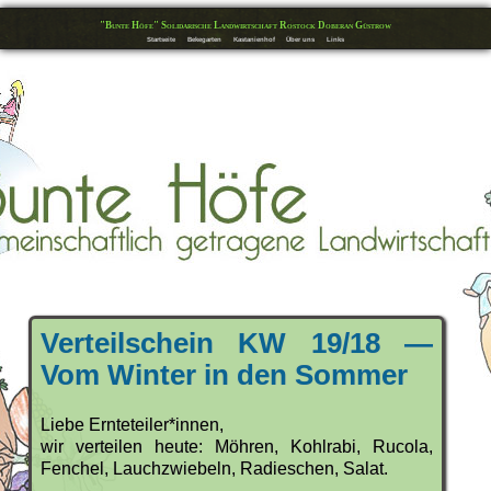
"Bunte Höfe" Solidarische Landwirtschaft Rostock Doberan Güstrow
Startseite
Bekegarten
Kastanienhof
Über uns
Links
Verteilschein KW 19/18 —
Vom Winter in den Sommer
Liebe Ernteteiler*innen,
wir verteilen heute: Möhren, Kohlrabi, Rucola,
Fenchel, Lauchzwiebeln, Radieschen, Salat.