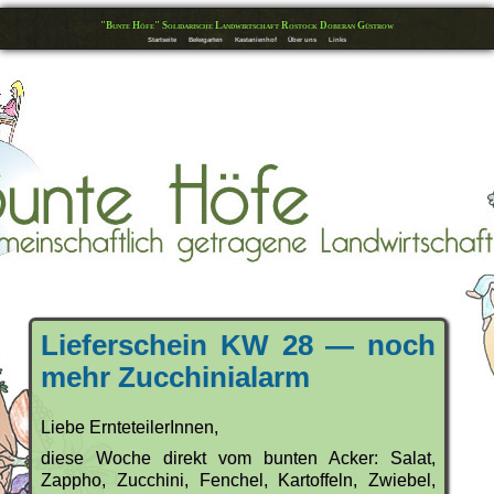
"Bunte Höfe" Solidarische Landwirtschaft Rostock Doberan Güstrow
Startseite
Bekegarten
Kastanienhof
Über uns
Links
Lieferschein KW 28 — noch
mehr Zucchinialarm
Liebe ErnteteilerInnen,
diese Woche direkt vom bunten Acker: Salat,
Zappho, Zucchini, Fenchel, Kartoffeln, Zwiebel,