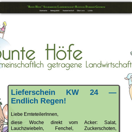
"Bunte Höfe" Solidarische Landwirtschaft Rostock Doberan Güstrow
Startseite
Bekegarten
Kastanienhof
Über uns
Links
Lieferschein KW 24 —
Endlich Regen!
Liebe ErnteteilerInnen,
diese Woche direkt vom Acker: Salat,
Lauchzwiebeln, Fenchel, Zuckerschoten,