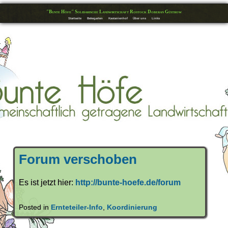
"Bunte Höfe" Solidarische Landwirtschaft Rostock Doberan Güstrow
Startseite
Bekegarten
Kastanienhof
Über uns
Links
Forum verschoben
Es ist jetzt hier:
http://bunte-hoefe.de/forum
Posted in
Ernteteiler-Info
,
Koordinierung