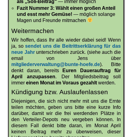
als „Soli-Beitrag“
— immer möglich
Fazit Nummer 3: Wählt einen großen Anteil
und esst mehr Gemüse!
— möglich solange
Magen und Freunde mitmachen
Weitermachen
Wir hoffen, dass Ihr alle wieder dabei seid! Wenn
ja, so
sendet uns die Beitrittserklärung für das
neue Jahr
unterschrieben zurück. (siehe auch die
email von Jens über
mitgliederverwaltung@bunte-hoefe.de
). Bitte
denkt daran, bereits
Euren Dauerauftrag für
April anzupassen
. Der Mitgliedsbeitrag soll
immer
einen Monat im Voraus gezahlt
werden.
Kündigung bzw. Auslaufenlassen
Diejenigen, die sich nicht mehr mit uns die Ernte
teilen möchten, geben uns bitte eine kurze Info
darüber, damit wir die frei werdenden Plätze in
den Verteiler-Depots neu vergeben können. In
diesem Fall denkt bitte daran, im Monat April
keinen Beitrag mehr zu überweisen, dieser