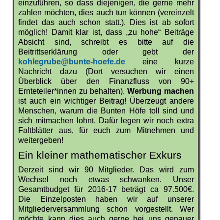
einzuführen, so dass diejenigen, die gerne mehr
zahlen möchten, dies auch tun können (vereinzelt
findet das auch schon statt.). Dies ist ab sofort
möglich! Damit klar ist, dass „zu hohe“ Beiträge
Absicht sind, schreibt es bitte auf die
Beitrittserklärung oder gebt der
kohlegrube@bunte-hoefe.de
eine kurze
Nachricht dazu (Dort versuchen wir einen
Überblick über den Finanzfluss von 90+
Ernteteiler*innen zu behalten).
Werbung machen
ist auch ein wichtiger Beitrag! Überzeugt andere
Menschen, warum die Bunten Höfe toll sind und
sich mitmachen lohnt. Dafür legen wir noch extra
Faltblätter aus, für euch zum Mitnehmen und
weitergeben!
Ein kleiner mathematischer Exkurs
Derzeit sind wir 90 Mitglieder. Das wird zum
Wechsel noch etwas schwanken. Unser
Gesamtbudget für 2016-17 beträgt ca 97.500€.
Die Einzelposten haben wir auf unserer
Mitgliederversammlung schon vorgestellt. Wer
möchte kann dies auch gerne bei uns genauer