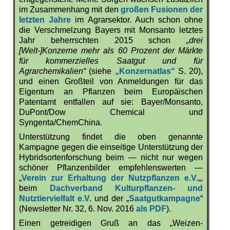
im Zusammenhang mit den
großen Fusionen der
letzten Jahre
im Agrarsektor. Auch schon ohne
die Verschmelzung Bayers mit Monsanto letztes
Jahr beherrschten 2015 schon
„drei
[Welt-]Konzerne mehr als 60 Prozent der Märkte
für kommerzielles Saatgut und für
Agrarchemikalien“
(siehe
„Konzernatlas“
S. 20),
und einen Großteil von Anmeldungen für das
Eigentum an Pflanzen beim Europäischen
Patentamt entfallen auf sie: Bayer/Monsanto,
DuPont/Dow Chemical und
Syngenta/ChemChina.
Unterstützung findet die oben genannte
Kampagne gegen die einseitige Unterstützung der
Hybridsortenforschung beim — nicht nur wegen
schöner Pflanzenbilder empfehlenswerten —
„
Verein zur Erhaltung der Nutzpflanzen e.V.
„,
beim
Dachverband Kulturpflanzen- und
Nutztiervielfalt e.V.
und der „
Saatgutkampagne
“
(Newsletter Nr. 32, 6. Nov. 2016
als PDF
).
Einen getreidigen Gruß an das „Weizen-