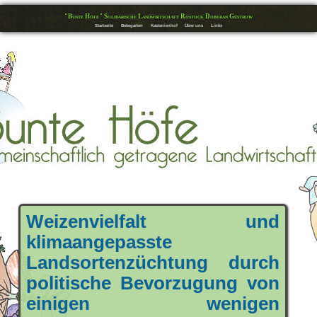
"Bunte Höfe" Solidarische Landwirtschaft Rostock Doberan Güstrow
Startseite
Bekegarten
Kastanienhof
Über uns
Links
Weizenvielfalt und
klimaangepasste
Landsortenzüchtung durch
politische Bevorzugung von
einigen wenigen