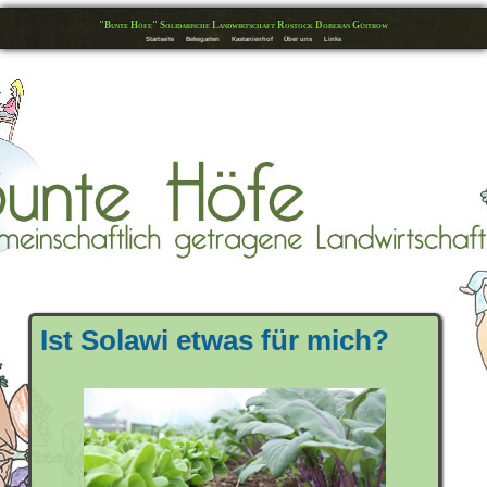
"Bunte Höfe" Solidarische Landwirtschaft Rostock Doberan Güstrow
Startseite
Bekegarten
Kastanienhof
Über uns
Links
Ist Solawi etwas für mich?