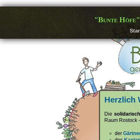
"Bunte Höfe"
Star
Herzlich
Die
solidaris
Raum Rostock –
der
Gärtne
des
Kastan