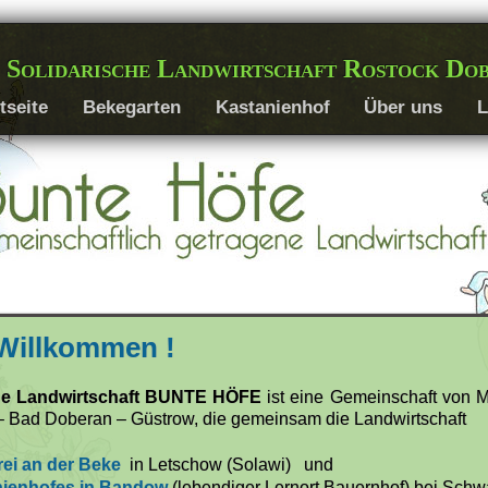
 Solidarische Landwirtschaft Rostock Do
tseite
Bekegarten
Kastanienhof
Über uns
L
 Willkommen !
che Landwirtschaft BUNTE HÖFE
ist eine Gemeinschaft von 
 Bad Doberan – Güstrow, die gemeinsam die Landwirtschaft
rei an der Beke
in Letschow (Solawi) und
ienhofes in Bandow
(lebendiger Lernort Bauernhof) bei Schw