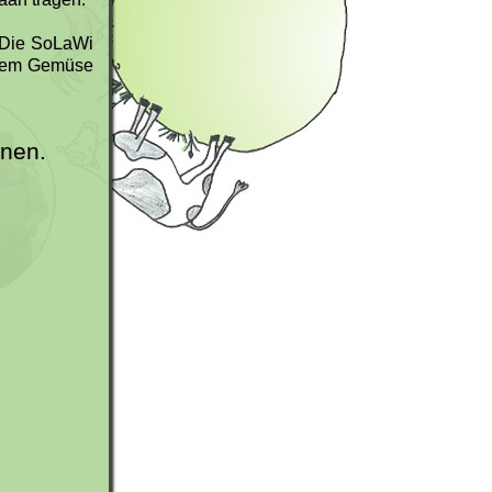
. Die SoLaWi
nalem Gemüse
rnen.