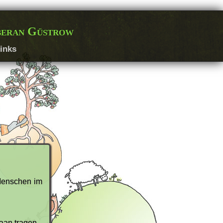
beran Güstrow
inks
Menschen im
aan tragen.