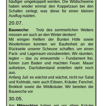
häufiger umgekoppelt werden. Die Wildschweine
haben wieder einmal den Koppelzaun bei den
Schafen zerlegt, was diese für einen kleinen
Ausflug nutzten.
20.07.
Bauwoche:
Trotz des sommerlichen Wetters
müssen wir auch an den Winter denken!
Mit einigen Helfern der Bunten Höfe sowie
WooferInnen konnten wir Baufreiheit an der
Rückseite unserer Scheune schaffen, um einen
Pack- und Lagerraum vorzubereiten. Wir räumten,
legten – das zu erneuernde – Fundament frei,
fuhren zum Baden und machten Feuer. Mauer
aufsetzen, Dachüberstand erstellen steht noch
aus.
Anfang Juli: es wächst und wächst, nicht nur Salat
und Kohlrabi, nein auch Erbsen, Kräuter, Fenchel,
Brokkoli sowie die Wildkräuter. Wir bereiten die
Bauwoche vor
30.05.
Am
Mitmachtag
haben wir vor allem Kräuter