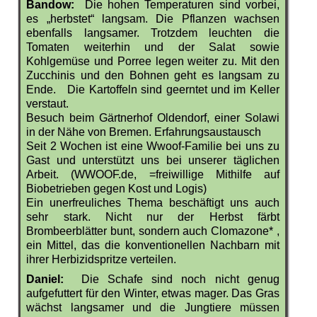
Bandow:
Die hohen Temperaturen sind vorbei,
es „herbstet“ langsam. Die Pflanzen wachsen
ebenfalls langsamer. Trotzdem leuchten die
Tomaten weiterhin und der Salat sowie
Kohlgemüse und Porree legen weiter zu. Mit den
Zucchinis und den Bohnen geht es langsam zu
Ende. Die Kartoffeln sind geerntet und im Keller
verstaut.
Besuch beim Gärtnerhof Oldendorf, einer Solawi
in der Nähe von Bremen. Erfahrungsaustausch
Seit 2 Wochen ist eine Wwoof-Familie bei uns zu
Gast und unterstützt uns bei unserer täglichen
Arbeit. (WWOOF.de, =freiwillige Mithilfe auf
Biobetrieben gegen Kost und Logis)
Ein unerfreuliches Thema beschäftigt uns auch
sehr stark. Nicht nur der Herbst färbt
Brombeerblätter bunt, sondern auch Clomazone* ,
ein Mittel, das die konventionellen Nachbarn mit
ihrer Herbizidspritze verteilen.
Daniel:
Die Schafe sind noch nicht genug
aufgefuttert für den Winter, etwas mager. Das Gras
wächst langsamer und die Jungtiere müssen