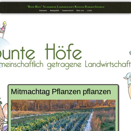
"Bunte Höfe" Solidarische Landwirtschaft Rostock Doberan Güstrow
Startseite
Bekegarten
Kastanienhof
Über uns
Links
Mitmachtag Pflanzen pflanzen