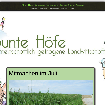
"Bunte Höfe" Solidarische Landwirtschaft Rostock Doberan Güstrow
Startseite
Bekegarten
Kastanienhof
Über uns
Links
Mitmachen im Juli