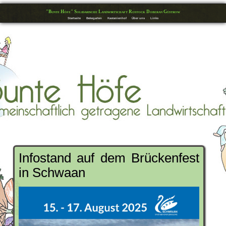
"Bunte Höfe" Solidarische Landwirtschaft Rostock Doberan Güstrow
Startseite
Bekegarten
Kastanienhof
Über uns
Links
Infostand auf dem Brückenfest
in Schwaan