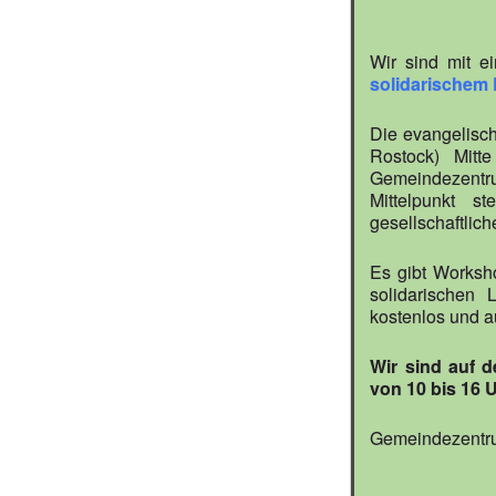
ICS herun
Goo
Wir sind mit 
solidarischem
Die evangelisc
Rostock) Mitt
Gemeindezentrum
Mittelpunkt 
gesellschaftlic
Es gibt Worksh
solidarischen
kostenlos und 
Wir sind auf 
von 10 bis 16 U
Gemeindezentru