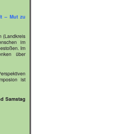
t – Mut zu
n (Landkreis
enschen im
gestoßen. Im
enken über
erspektiven
mposion ist
und Samstag