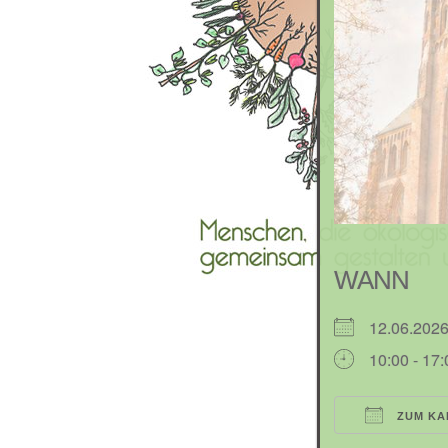
WANN
12.06.202
10:00 - 17
ZUM KA