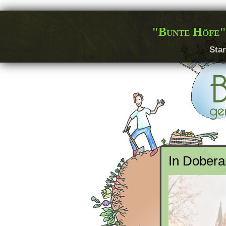
"Bunte Höfe"
Star
In Dober