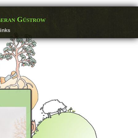
beran Güstrow
inks