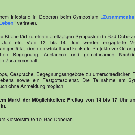
terladen
gle Kalender
iCalendar
Office 365
Outlook Live
einem Infostand in Doberan beim Symposium
„Zusammenhal
 Leben“
vertreten.
he Kirche läd zu einem dreitägigen Symposium in Bad Dobera
e Juni ein. Vom 12. bis 14. Juni werden engagierte M
 gestärkt, Ideen entwickelt und konkrete Projekte vor Ort an
stehen Begegnung, Austausch und gemeinsames Nachd
hen Zusammenhalt.
ops, Gespräche, Begegnungsangebote zu unterschiedlichen P
 Lebens sowie ein Festgottesdienst. Die Teilnahme am Sy
auch ohne Anmeldung möglich.
dem Markt der Möglichkeiten: Freitag von 14 bis 17 Uhr 
hr.
m Klosterstraße 1b, Bad Doberan.