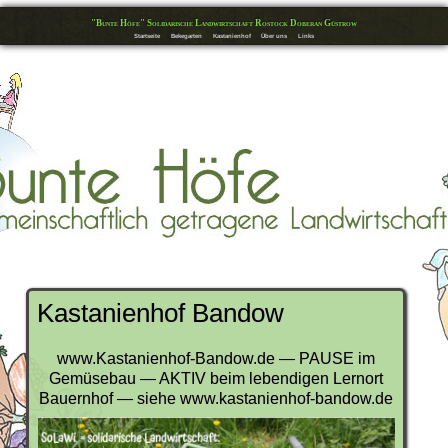
"Bunte Höfe" Solidarische Landwirtschaft Rostock Doberan Güstrow
Startseite
Bekegarten
Kastanienhof
Über uns
Links
Kastanienhof Bandow
www.Kastanienhof-Bandow.de — PAUSE im
Gemüsebau — AKTIV beim lebendigen Lernort
Bauernhof — siehe www.kastanienhof-bandow.de