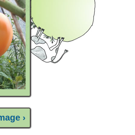
mage ›