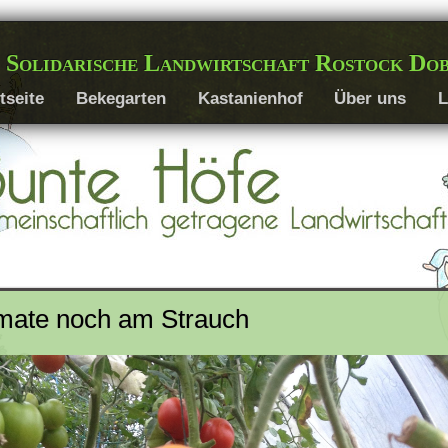
 Solidarische Landwirtschaft Rostock Do
tseite
Bekegarten
Kastanienhof
Über uns
L
omate noch am Strauch