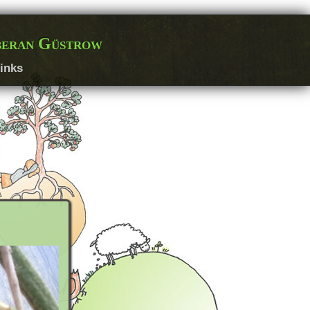
beran Güstrow
inks