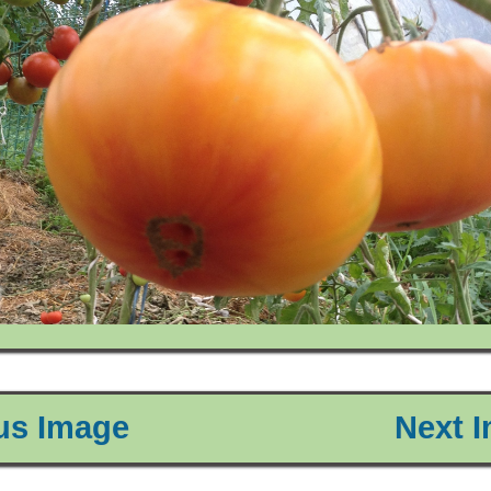
ous Image
Next I