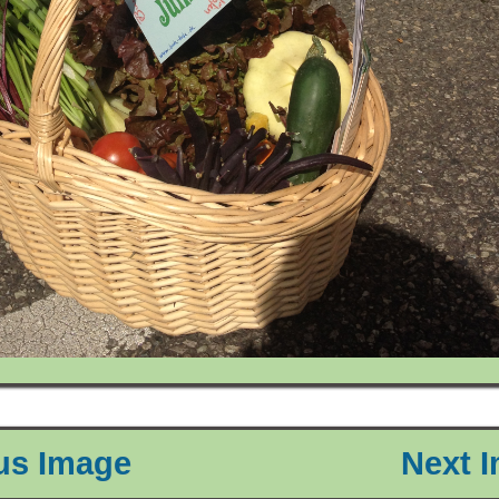
ous Image
Next I