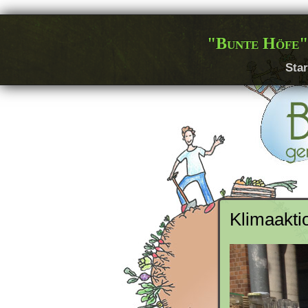
"Bunte Höfe"
Star
Klimaakti