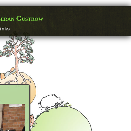
beran Güstrow
inks