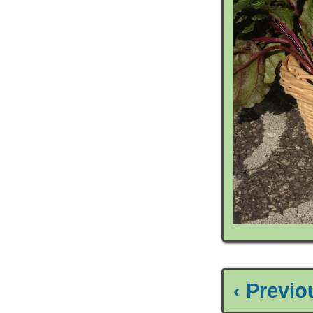
‹ Previ