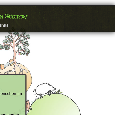
ran Güstrow
inks
Menschen im
aan tragen.