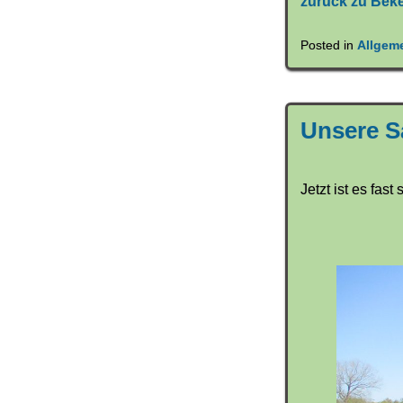
zurück zu Bek
Posted in
Allgem
Unsere S
Jetzt ist es fas