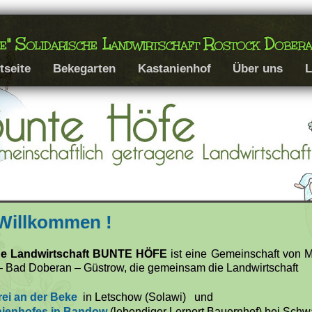
e" Solidarische Landwirtschaft Rostock Dobe
tseite
Bekegarten
Kastanienhof
Über uns
L
 Willkommen !
che Landwirtschaft BUNTE HÖFE
ist eine Gemeinschaft von 
 Bad Doberan – Güstrow, die gemeinsam die Landwirtschaft
rei an der Beke
in Letschow (Solawi) und
ienhofes in Bandow
(lebendiger Lernort Bauernhof) bei Schw