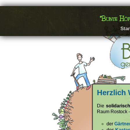
"Bunte Höf
Star
Herzlich
Die
solidaris
Raum Rostock –
der
Gärtne
des
Kastan