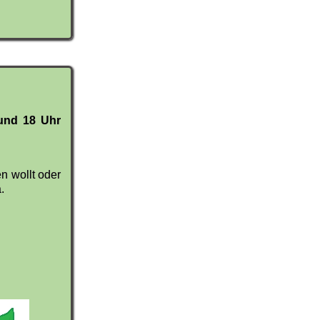
und 18 Uhr
n wollt oder
.