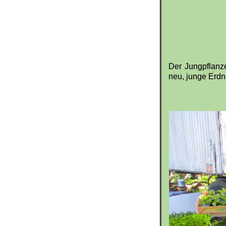
Der Jungpflanz
neu, junge Erdn