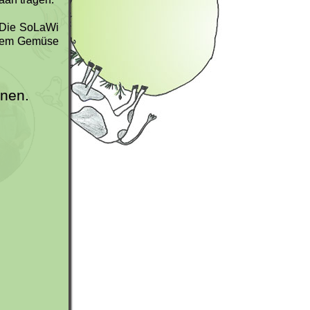
. Die SoLaWi
nalem Gemüse
rnen.